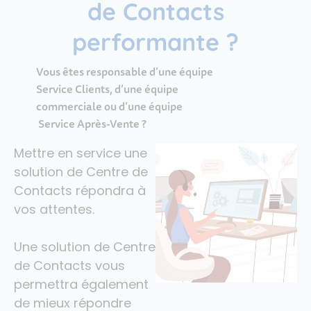
de Contacts
performante ?
Vos collaborateurs reçoivent de
Vous êtes responsable d’une équipe
nombreux appels ?
Service Clients, d’une équipe
commerciale ou d’une équipe
Service Après-Vente ?
Mettre en service une
solution de Centre de
Contacts répondra à
vos attentes.
Une solution de Centre
de Contacts vous
permettra également
de mieux répondre
aux demandes de vos
clients, notamment en