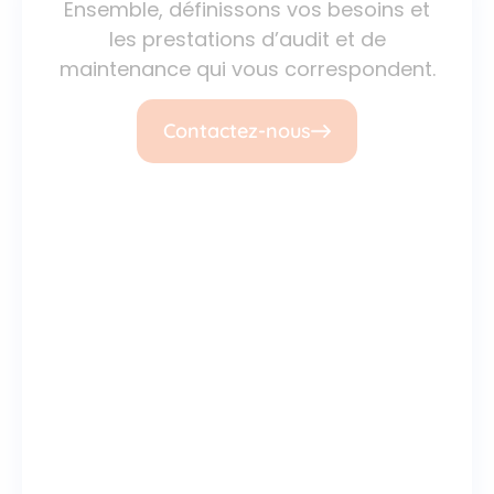
Telecom
Ensemble, définissons vos besoins et
vous
les prestations d’audit et de
accompagne
maintenance qui vous correspondent.
sur
le
Contactez-nous
long
terme
pour
vous
écouter,
vous
conseiller
les
solutions
les
plus
pertinentes,