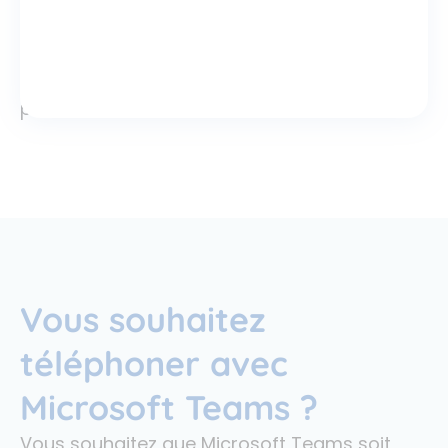
les
meilleures
conditions
opérationnelles
possibles.
Vous souhaitez
téléphoner avec
Microsoft Teams ?
Vous souhaitez que Microsoft Teams soit