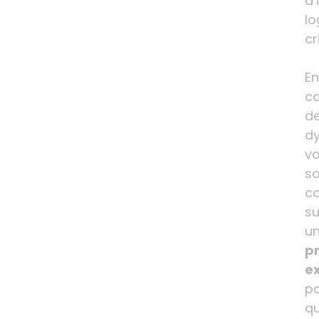
d’
lo
cr
En
c
d
dy
v
so
c
su
u
pr
e
p
qu