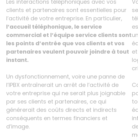
Les interactions téléphoniques avec vos
Vo
clients et partenaires sont essentielles pour
se
l’activité de votre entreprise. En particulier,
té
l’accueil téléphonique, le service
es
commercial et l’équipe service clients sont
u
les points d’entrée que vos clients et vos
é
partenaires veulent pouvoir joindre à tout
et
instant.
lo
cr
Un dysfonctionnement, voire une panne de
l’IPBX entraînerait un arrêt de l’activité de
C
votre entreprise qui ne serait plus joignable
p
par ses clients et partenaires, ce qui
to
générerait des coûts directs et indirects
é
conséquents en termes financiers et
in
d’image.
d
m