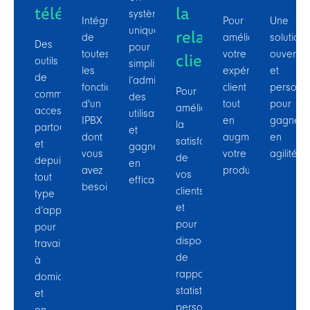
télétravail
la
système
Intégration
Pour
Une
relation
unique
de
améliorer
solution
Des
pour
client
toutes
votre
ouverte
outils
simplifier
les
expérience
et
de
l’administration
fonctionnalités
client
personna
Pour
communication
des
d'un
tout
pour
améliorer
accessibles
utilisateurs
IPBX
en
gagner
la
partout
et
dont
augmentant
en
satisfaction
et
gagner
vous
votre
agilité.
de
depuis
en
avez
productivité.
vos
tout
efficacité.​
besoin.​
clients
type
et
d’appareil,
pour
pour
disposer
travailler
de
à
rapports
domicile
statistiques
et
personnalisés
en