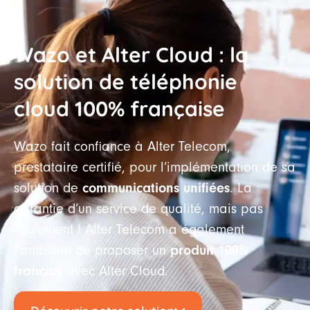
Wazo et Alter Cloud : la
solution de téléphonie
cloud 100% française
Wazo fait confiance à Alter Telecom,
prestataire certifié, pour l’implémentation de sa
communications unifiées
solution de
. La
garantie d’un service de qualité, mais pas
seulement ! Alter Telecom a également
produit 100%
l’ambition de proposer un
français
avec Alter Cloud.