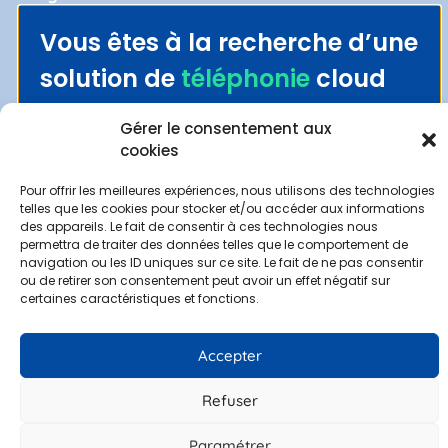
Politique de confidentialité
Vous êtes à la recherche d’une
Gestion des données personnelles
solution de
téléphonie
cloud
Mentions légales
100% française
?
Contact
Gérer le consentement aux
Découvrez Wazo et
cookies
Demander une démo
Espace clients
Pour offrir les meilleures expériences, nous utilisons des technologies
Alter Cloud
telles que les cookies pour stocker et/ou accéder aux informations
des appareils. Le fait de consentir à ces technologies nous
permettra de traiter des données telles que le comportement de
navigation ou les ID uniques sur ce site. Le fait de ne pas consentir
ou de retirer son consentement peut avoir un effet négatif sur
Politique de confidentialité
–
Mentions légales
–
Gestion des
certaines caractéristiques et fonctions.
données personnelles
© 2022 Alter Telecom. Site web réalisé par
MyDigiCompany
Accepter
Refuser
Paramétrer