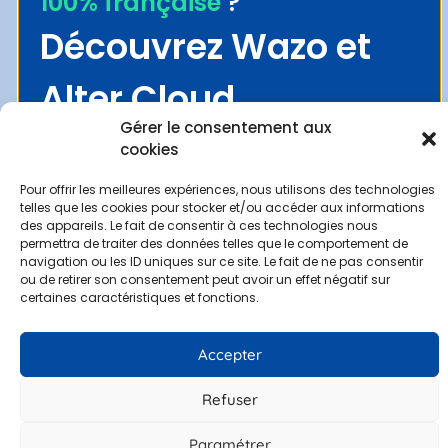
100% française
?
Mentions légales
Découvrez Wazo et
Contact
Alter Cloud
Demander une démo
Espace clients
Gérer le consentement aux
cookies
Pour offrir les meilleures expériences, nous utilisons des technologies
telles que les cookies pour stocker et/ou accéder aux informations
Politique de confidentialité
–
Mentions légales
–
Gestion des
des appareils. Le fait de consentir à ces technologies nous
données personnelles
permettra de traiter des données telles que le comportement de
navigation ou les ID uniques sur ce site. Le fait de ne pas consentir
© 2022 Alter Telecom. Site web réalisé par
MyDigiCompany
ou de retirer son consentement peut avoir un effet négatif sur
certaines caractéristiques et fonctions.
Accepter
Refuser
Paramétrer