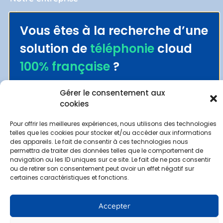
Blog
Vous êtes à la recherche d’une
Politique de confidentialité
solution de
téléphonie
cloud
Gestion des données personnelles
Mentions légales
100% française
?
Contact
Découvrez Wazo et
Gérer le consentement aux
Demander une démo
cookies
Alter Cloud
Espace clients
Pour offrir les meilleures expériences, nous utilisons des technologies
telles que les cookies pour stocker et/ou accéder aux informations
des appareils. Le fait de consentir à ces technologies nous
permettra de traiter des données telles que le comportement de
Politique de confidentialité
–
Mentions légales
–
Gestion des
navigation ou les ID uniques sur ce site. Le fait de ne pas consentir
données personnelles
ou de retirer son consentement peut avoir un effet négatif sur
certaines caractéristiques et fonctions.
© 2022 Alter Telecom. Site web réalisé par
MyDigiCompany
Accepter