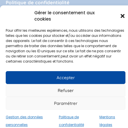
Politique de confidentialité
Gestion des données personnelles
Gérer le consentement aux
cookies
Vous êtes à la recherche d’une
Mentions légales
solution de
téléphonie
cloud
Contact
Pour offrir les meilleures expériences, nous utilisons des technologies
telles que les cookies pour stocker et/ou accéder aux informations
Demander une démo
100% française
?
des appareils. Le fait de consentir à ces technologies nous
permettra de traiter des données telles que le comportement de
Espace clients
Découvrez Wazo et
navigation ou les ID uniques sur ce site. Le fait de ne pas consentir
ou de retirer son consentement peut avoir un effet négatif sur
certaines caractéristiques et fonctions.
Alter Cloud
Politique de confidentialité
–
Mentions légales
–
Gestion des
Accepter
données personnelles
Refuser
© 2022 Alter Telecom. Site web réalisé par
MyDigiCompany
Paramétrer
Gestion des données
Politique de
Mentions
personnelles
confidentialité
légales