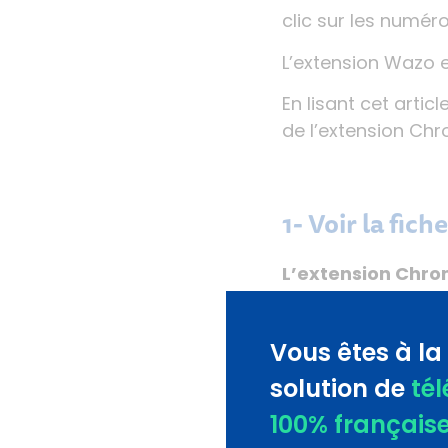
clic
sur les numéro
L’extension Wazo 
En lisant cet artic
de
l’extension C
1- Voir la fi
L’extension Chr
permet d’afficher
montée de fiche e
Vous êtes à la
Hubspot
L’exemple
Hubspot.
solution de
té
100% français