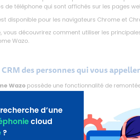
s de téléphone qui sont affichés sur les pages we
est disponible pour les navigateurs Chrome et Ch
le, vous découvrirez
comment utiliser les principale
hrome Wazo
.
che CRM des personnes qui vous appell
ome Wazo
possède une fonctionnalité de remontée
 automatiquement la fiche CRM des personnes qui 
st disponible avec de très nombreux CRM : Salesfo
 recherche d’une
 qui est présenté ci-dessous, montre la remontée
léphonie
cloud
e
?