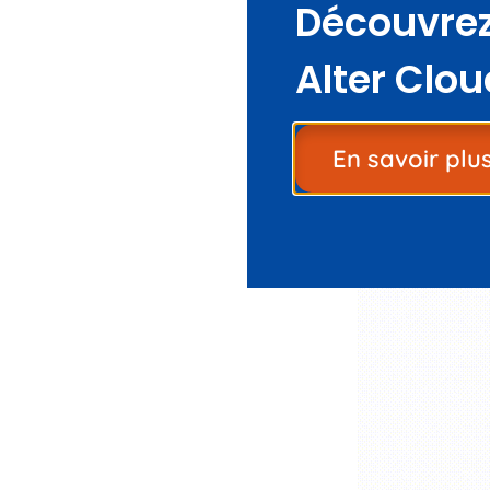
Découvrez
Alter Clou
L’animation ci-de
appelle s’affiche.
appel est répondu
En savoir plu