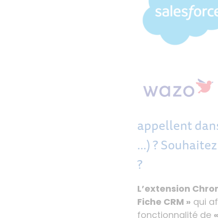
appellent dan
…) ? S
ouhaitez
?
L’extension Chr
Fiche CRM »
qui af
fonctionnalité de
«