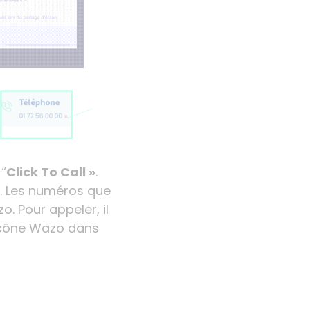
 “
Click To Call »
.
. Les numéros que
. Pour appeler, il
’icône Wazo
dans