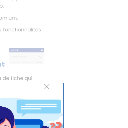
b.
romium.
s fonctionnalités
ent
 de fiche qui
vous appellent. La
rce, Zoho,
 d’une fiche avec