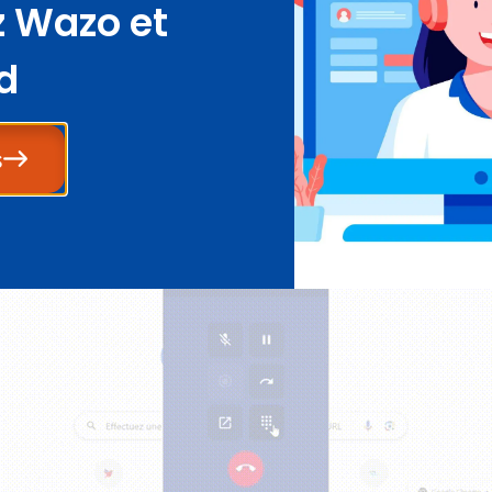
 Wazo et
d
ssous présente comment la fiche CRM de la perso
 L’animation montre la séquence suivante : Didi Lav
, la fiche de Didi Lavigne dans Hubspot s’affiche
s