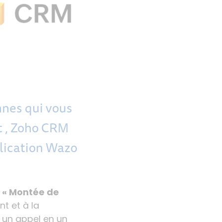
nnes qui vous
t , Zoho CRM
plication Wazo
e
« Montée de
t et à la
un appel en un