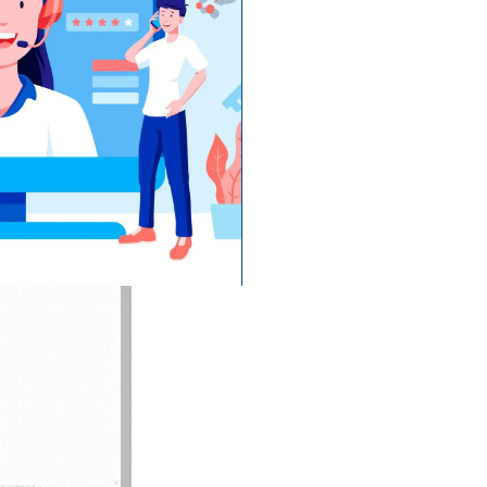
nne qui vous
igne appelle, son
 automatiquement.