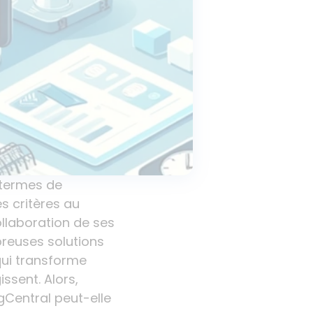
n termes de
es critères au
ollaboration de ses
breuses solutions
qui transforme
ssent. Alors,
Central peut-elle