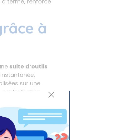
 à terme, renforce
grâce à
 une
suite d’outils
 instantanée,
alisées sur une
e centralisation
iller plus
ité de réagir