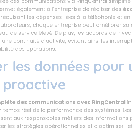
isée des communications via RingCentral simplifie
ermet également à l’entreprise de réaliser des
éc
n réduisant les dépenses liées à la téléphonie et e
ollaborateurs, chaque entreprise peut améliorer sa r
au de service élevé. De plus, les accords de nivea
une continuité d’activité, évitant ainsi les interru
bilité des opérations.
er les données pour 
 proactive
mplète des communications avec RingCentral
in
n temps réel de la performance des systèmes. Les o
ssent aux responsables métiers des informations p
er les stratégies opérationnelles et d’optimiser l’e