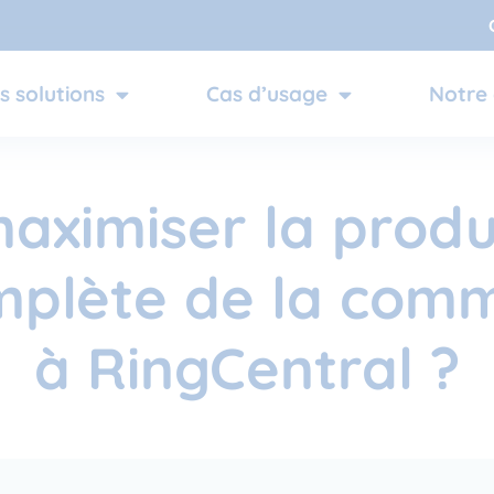
s solutions
Cas d’usage
Notre 
ximiser la produc
omplète de la com
à RingCentral ?