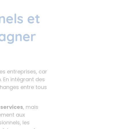
nels et
agner
s entreprises, car
n. En intégrant des
changes entre tous
 services
, mais
cement aux
ionnels, les