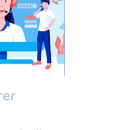
nt à la fois
n utilisé. En
ux sociaux,
e et enregistrée.
utils nécessaires
, même lorsque
rer