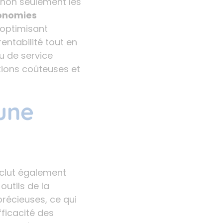
 non seulement les
onomies
n optimisant
entabilité tout en
u de service
ptions coûteuses et
une
clut également
utils de la
récieuses, ce qui
fficacité des