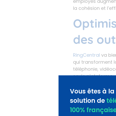
employés augmente
la cohésion et l’eff
Optimis
des out
RingCentral
va bie
qui transforment l
téléphonie, vidéoc
seule plateforme, c
réduit les friction
efficacement. En c
Vous êtes à la
rapidement aux de
solution de
té
Rendre 
100% français