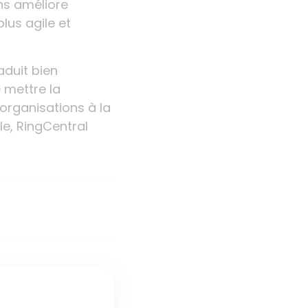
ns améliore
lus agile et
aduit bien
 mettre la
organisations à la
le, RingCentral