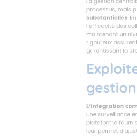
La gestion central
processus, mais p
substantielles
. E
l’efficacité des c
maintenant un nive
rigoureux assurent 
garantissant la sta
Exploit
gestion
L’intégration co
une surveillance e
plateforme fourni
leur permet d’ajust