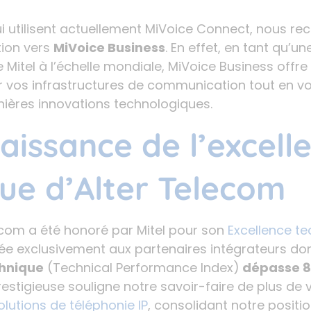
qui utilisent actuellement MiVoice Connect, nous
tion vers
MiVoice Business
. En effet, en tant qu’u
 Mitel à l’échelle mondiale, MiVoice Business offre
r vos infrastructures de communication tout en v
nières innovations technologiques.
issance de l’excell
ue d’Alter Telecom
ecom a été honoré par Mitel pour son
Excellence t
dée exclusivement aux partenaires intégrateurs do
hnique
(Technical Performance Index)
dépasse 8
stigieuse souligne notre savoir-faire de plus de 
olutions de téléphonie IP
, consolidant notre positi