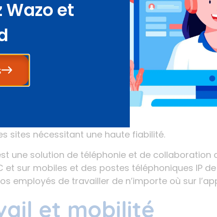
 Wazo et
I, commercialisée mondialement depuis plus de vin
entreprises en leur permettant de
maîtriser la séc
d
ion d’administration
, et de
contrôler les mises à
phonie
.
déploiement de MiVoice Business se présente comm
s
 choisir de déployer leur solution sur leur infrast
 ou dans un cloud privé. La
capacité de virtualisa
dondance
complète garantissent une très haute fiab
tes, MiVoice Business offre la possibilité de déplo
s sites nécessitant une haute fiabilité.
st une solution de téléphonie et de collaboratio
C et sur mobiles et des postes téléphoniques IP de 
os employés de travailler de n’importe où sur l’appa
vail et mobilité