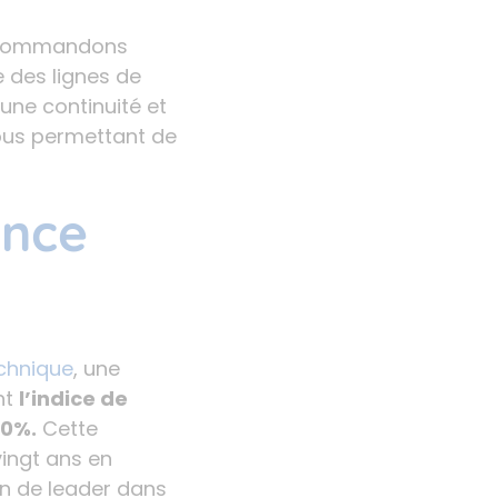
 recommandons
ne des lignes de
 une continuité et
ous permettant de
ence
echnique
, une
nt
l’indice de
0%.
Cette
vingt ans en
on de leader dans