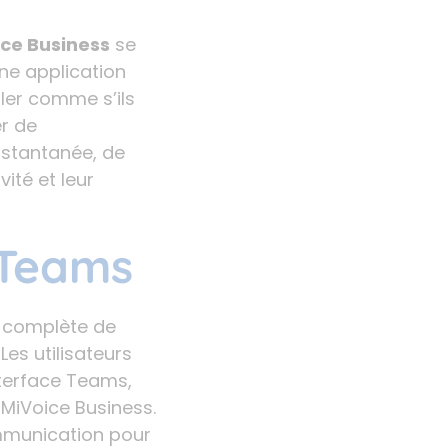
ce Business
se
une application
ller comme s’ils
er de
nstantanée, de
ité et leur
 Teams
on complète de
es utilisateurs
nterface Teams,
n MiVoice Business.
ommunication pour