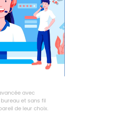
gt ans. Elle répond
urité
, d’avoir une
 jour des
e un atout majeur.
ructure informatique
tion ultra-rapide
ilité. Pour les
yer des
n avancée avec
bureau et sans fil
reil de leur choix.