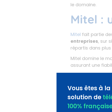
le domaine.
Mitel :
Mitel
fait partie d
entreprises
, sur 
répartis dans plus
Mitel domine le ma
assurant une fiabi
MiVoice
Vous êtes à la
complèt
solution de
té
100% français
MiVoice Business