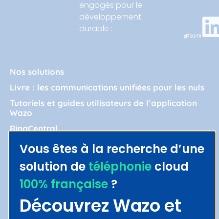
engagés pour le
développement
durable :
Nos solutions
Livre : les communications unifiées pour les nuls
Tutoriels et guides utilisateurs de l’application
Wazo
RingCentral
Cas d’usage
Vous êtes à la recherche d’une
Notre entreprise
solution de
téléphonie
cloud
Blog
100% française
?
Politique de confidentialité
Découvrez Wazo et
Gestion des données personnelles