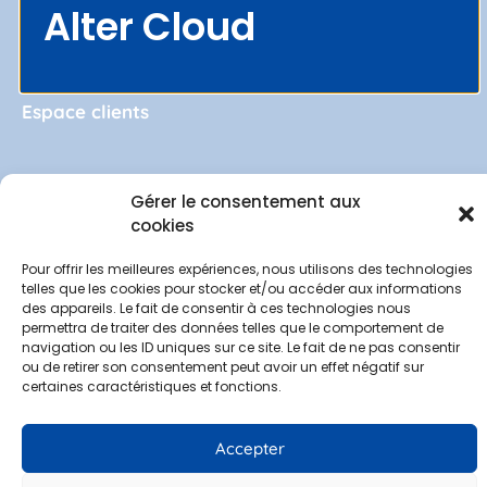
Mentions légales
Alter Cloud
Contact
Demander une démo
Espace clients
Gérer le consentement aux
Politique de confidentialité
–
Mentions légales
–
Gestion des
cookies
données personnelles
Pour offrir les meilleures expériences, nous utilisons des technologies
© 2022 Alter Telecom. Site web réalisé par
MyDigiCompany
telles que les cookies pour stocker et/ou accéder aux informations
des appareils. Le fait de consentir à ces technologies nous
permettra de traiter des données telles que le comportement de
navigation ou les ID uniques sur ce site. Le fait de ne pas consentir
ou de retirer son consentement peut avoir un effet négatif sur
certaines caractéristiques et fonctions.
Accepter